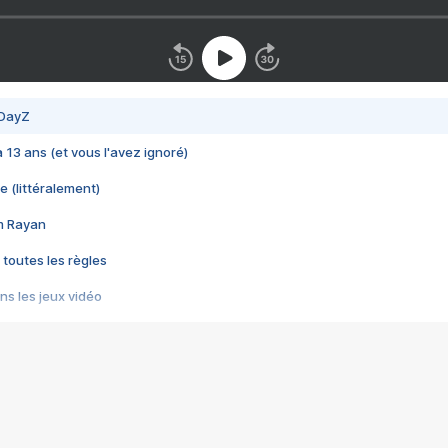
 DayZ
 a 13 ans (et vous l'avez ignoré)
e (littéralement)
im Rayan
 toutes les règles
s les jeux vidéo
us choquant de Rockstar ? - Le scandale BULLY
e plus moche de Steam
du RÊVE tourne au CAUCHEMAR
pendant 8 heures