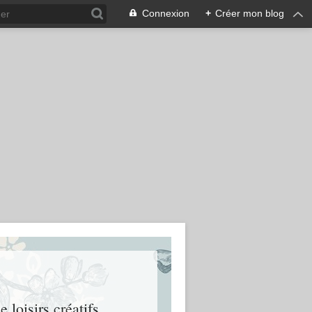
Connexion
+
Créer mon blog
 loisirs créatifs