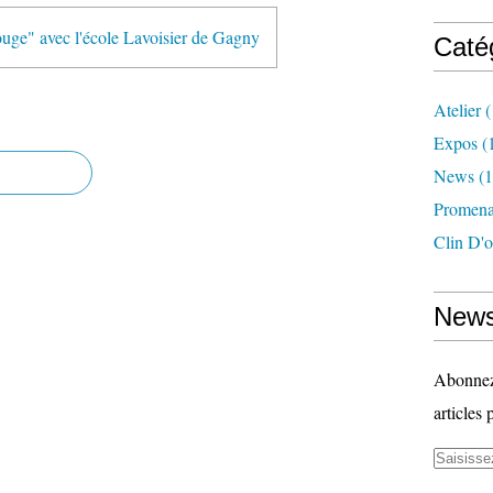
uge" avec l'école Lavoisier de Gagny
Caté
Atelier
(
Expos
(
News
(1
Promena
Clin D'o
News
Abonnez-
articles 