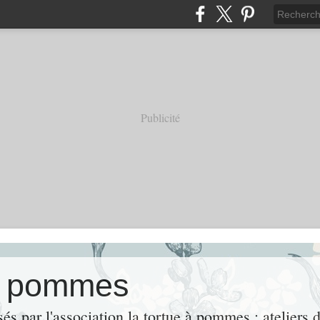
Publicité
 à pommes
és par l'association la tortue à pommes ; ateliers de