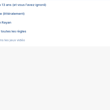
 a 13 ans (et vous l'avez ignoré)
e (littéralement)
im Rayan
 toutes les règles
s les jeux vidéo
us choquant de Rockstar ? - Le scandale BULLY
e plus moche de Steam
du RÊVE tourne au CAUCHEMAR
pendant 8 heures
it… à tort
umiliés par un jeu vidéo
ire - Final Fantasy 8