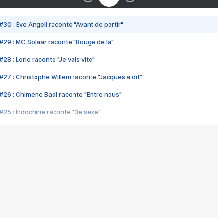
#30 : Eve Angeli raconte "Avant de partir"
#29 : MC Solaar raconte "Bouge de là"
28 : Lorie raconte "Je vais vite"
#27 : Christophe Willem raconte "Jacques a dit"
#26 : Chimène Badi raconte "Entre nous"
#25 : Indochine raconte "3e sexe"
#24 : Zaho raconte "C'est chelou"
#23 : Patrick Bruel raconte "Au café des délices"
#22 : Kyo raconte "Le chemin"
#21 : Nolwenn Leroy raconte "Cassé"
#20 : Patrick Hernandez raconte "Born to be alive"
#19 : Lorie raconte "Près de moi"