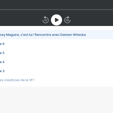
bey Maguire, c'est lui ! Rencontre avec Damien Witecka
e 6
e 5
e 4
e 3
s créatrices de la VF !
e 2
e 1
e Mektoub My Love arrive enfin ! Rencontre avec Shaïn Boumedine et Sal